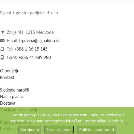
Signal, trgovsko podjetje, d. o. o.
Zbilje 4H, 1215 Medvode
Email:
trgovina@signaldoo.si
Tel:
+386 1 36 15 145
GSM:
+386 41 689 980
O podjetju
Kontakt
Sledenje naročil
Način plačila
Dostava
Vračila in reklamacije
Uporabljamo piškotke, da bolje spoznamo, kako se odzivate z
vsebino in da vam pomagamo izboljšati uporabniško izkušnjo.
Pogoji poslovanja
Sprejmem
Ne sprejmem
Politika zasebnosti
Politika zasebnosti