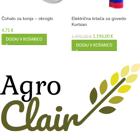
Čohalo za konja – okroglo
Električna krtača za govedo
Kurtsan
4,71
€
1.196,00
€
1.495,00
€
DODAJ V KOŠARICO
DODAJ V KOŠARICO