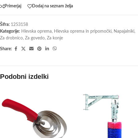
Primerjaj
Dodaj na seznam želja
Šifra:
1253158
Kategorije:
Hlevska oprema
,
Hlevska oprema in pripomočki
,
Napajalniki
,
Za drobnico
,
Za govedo
,
Za konje
Share:
Podobni izdelki