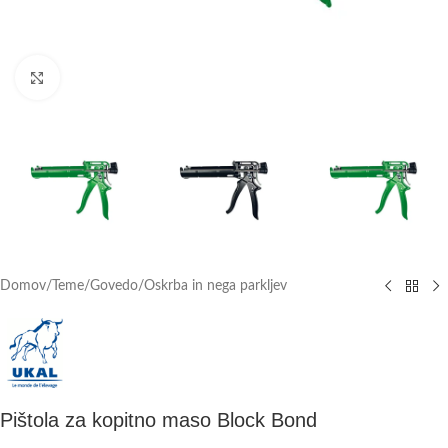
Click to enlarge
Domov
/
Teme
/
Govedo
/
Oskrba in nega parkljev
Pištola za kopitno maso Block Bond