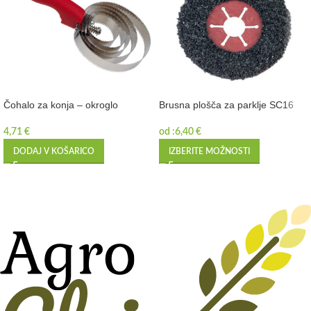
Čohalo za konja – okroglo
Brusna plošča za parklje SC16
4,71
€
od :
6,40
€
DODAJ V KOŠARICO
IZBERITE MOŽNOSTI