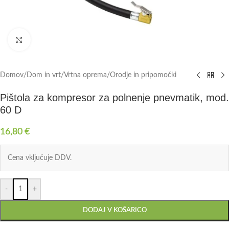
Click to enlarge
Domov
/
Dom in vrt
/
Vrtna oprema
/
Orodje in pripomočki
Pištola za kompresor za polnenje pnevmatik, mod.
60 D
16,80
€
Cena vključuje DDV.
-
+
DODAJ V KOŠARICO