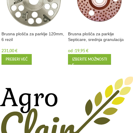
Brusna plošča za parklje 120mm,
Brusna plošča za parklje
6 rezil
Septicare, srednja granulacija
231,00
€
od :
19,95
€
PREBERI VEČ
IZBERITE MOŽNOSTI