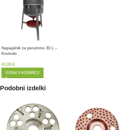
Napajalnik za perutnino 30 L –
Kovinski
41,00
€
DODAJ V KOŠARICO
Podobni izdelki