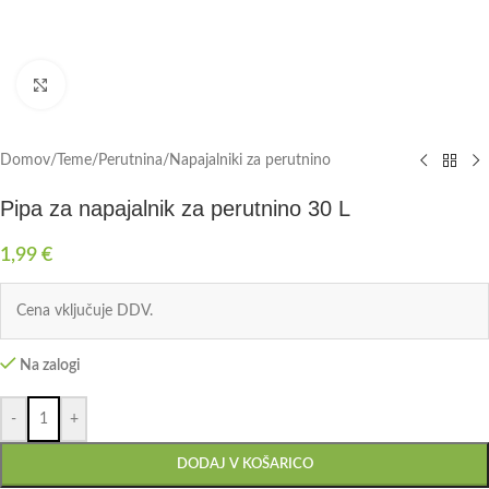
Click to enlarge
Domov
/
Teme
/
Perutnina
/
Napajalniki za perutnino
Pipa za napajalnik za perutnino 30 L
1,99
€
Cena vključuje DDV.
Na zalogi
-
+
DODAJ V KOŠARICO