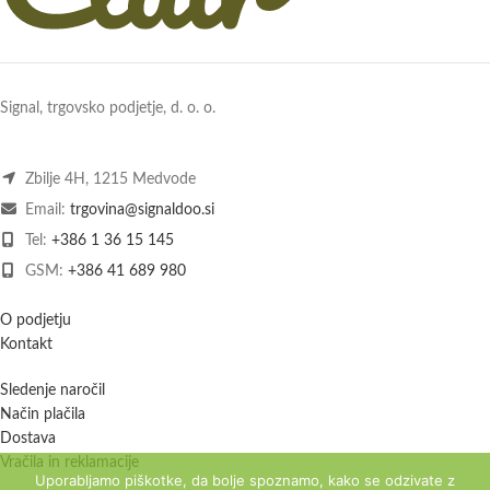
Signal, trgovsko podjetje, d. o. o.
Zbilje 4H, 1215 Medvode
Email:
trgovina@signaldoo.si
Tel:
+386 1 36 15 145
GSM:
+386 41 689 980
O podjetju
Kontakt
Sledenje naročil
Način plačila
Dostava
Vračila in reklamacije
Uporabljamo piškotke, da bolje spoznamo, kako se odzivate z