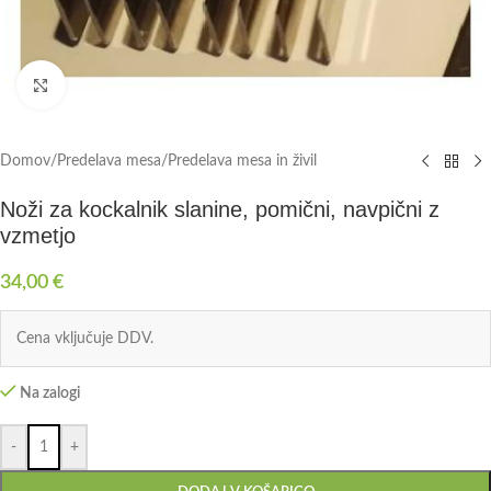
Click to enlarge
Domov
/
Predelava mesa
/
Predelava mesa in živil
Noži za kockalnik slanine, pomični, navpični z
vzmetjo
34,00
€
Cena vključuje DDV.
Na zalogi
-
+