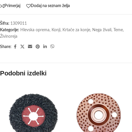
Primerjaj
Dodaj na seznam želja
Šifra:
1309011
Kategorije:
Hlevska oprema
,
Konji
,
Krtače za konje
,
Nega živali
,
Teme
,
Živinoreja
Share:
Podobni izdelki