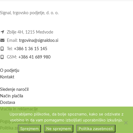
Signal, trgovsko podjetje, d. o. o.
Zbilje 4H, 1215 Medvode
Email:
trgovina@signaldoo.si
Tel:
+386 1 36 15 145
GSM:
+386 41 689 980
O podjetju
Kontakt
Sledenje naročil
Način plačila
Dostava
Vračila in reklamacije
Uporabljamo piškotke, da bolje spoznamo, kako se odzivate z
vsebino in da vam pomagamo izboljšati uporabniško izkušnjo.
Pogoji poslovanja
Sprejmem
Ne sprejmem
Politika zasebnosti
Politika zasebnosti