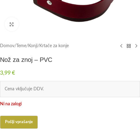
Click to enlarge
Domov
/
Teme
/
Konji
/
Krtače za konje
Nož za znoj – PVC
3,99
€
Cena vključuje DDV.
Ni na zalogi