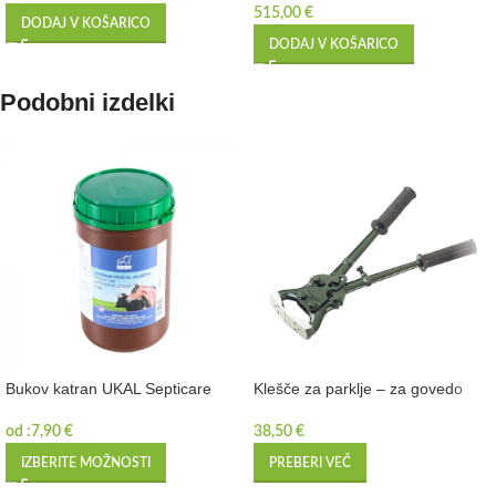
515,00
€
DODAJ V KOŠARICO
DODAJ V KOŠARICO
Podobni izdelki
Bukov katran UKAL Septicare
Klešče za parklje – za govedo
od :
7,90
€
38,50
€
IZBERITE MOŽNOSTI
PREBERI VEČ