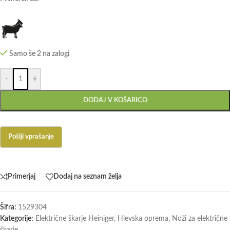
Samo še 2 na zalogi
-
+
DODAJ V KOŠARICO
Primerjaj
Dodaj na seznam želja
Šifra:
1529304
Kategorije:
Električne škarje Heiniger
,
Hlevska oprema
,
Noži za električne
škarje