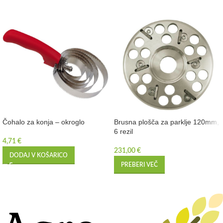
Čohalo za konja – okroglo
Brusna plošča za parklje 120mm,
6 rezil
4,71
€
231,00
€
DODAJ V KOŠARICO
PREBERI VEČ