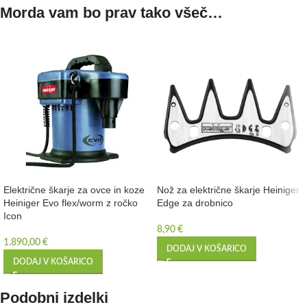
Morda vam bo prav tako všeč…
Električne škarje za ovce in koze
Nož za električne škarje Heiniger
Heiniger Evo flex/worm z ročko
Edge za drobnico
Icon
8,90
€
1.890,00
€
DODAJ V KOŠARICO
DODAJ V KOŠARICO
Podobni izdelki