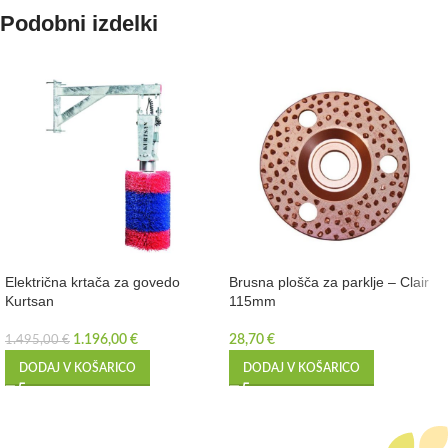
Podobni izdelki
Električna krtača za govedo
Brusna plošča za parklje – Clair
Kurtsan
115mm
1.196,00
€
28,70
€
1.495,00
€
DODAJ V KOŠARICO
DODAJ V KOŠARICO