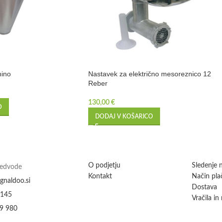
nino
Nastavek za električno mesoreznico 12
Reber
130,00
€
O
DODAJ V KOŠARICO
O podjetju
Sledenje n
Medvode
Kontakt
Način plač
gnaldoo.si
Dostava
 145
Vračila in
9 980