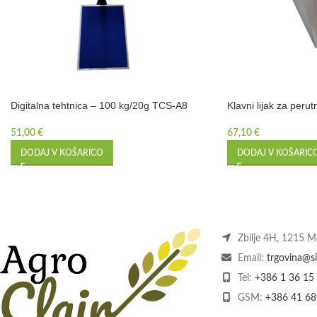
Digitalna tehtnica – 100 kg/20g TCS-A8
Klavni lijak za perut
51,00
€
67,10
€
DODAJ V KOŠARICO
DODAJ V KOŠARIC
Zbilje 4H, 1215 
Email:
trgovina@si
Tel:
+386 1 36 15
GSM:
+386 41 68