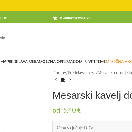
100€
Kvalitetni izdelki
EMA
PREDELAVA MESA
MOLZNA OPREMA
DOM IN VRT
TEME
MESEČNA AKC
Domov
/
Predelava mesa
/
Mesarsko orodje i
Mesarski kavelj d
od :
5,40
€
Cena vključuje DDV.