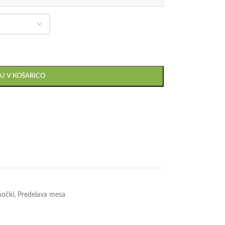
J V KOŠARICO
močki
,
Predelava mesa