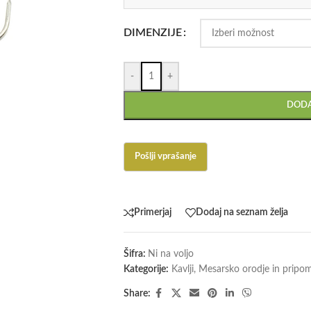
DIMENZIJE
-
+
DODA
Primerjaj
Dodaj na seznam želja
Šifra:
Ni na voljo
Kategorije:
Kavlji
,
Mesarsko orodje in pripo
Share: