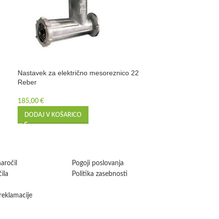
Nastavek za električno mesoreznico 22
Nastavek za krat
Reber
Reber N12
185,00
€
425,00
€
DODAJ V KOŠARICO
PREBERI VEČ
aročil
Pogoji poslovanja
ila
Politika zasebnosti
 reklamacije