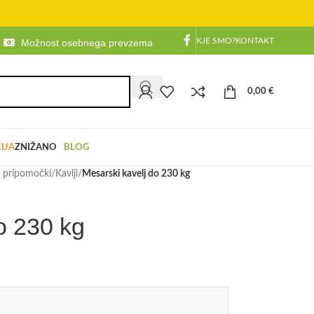
KJE SMO?
KONTAKT
Možnost osebnega prevzema
0,00
€
IJA
ZNIŽANO
BLOG
n pripomočki
/
Kavlji
/
Mesarski kavelj do 230 kg
o 230 kg