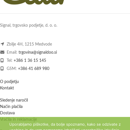
Signal, trgovsko podjetje, d. o. o.
Zbilje 4H, 1215 Medvode
Email:
trgovina@signaldoo.si
Tel:
+386 1 36 15 145
GSM:
+386 41 689 980
O podjetju
Kontakt
Sledenje naročil
Način plačila
Dostava
Vračila in reklamacije
Uporabljamo piškotke, da bolje spoznamo, kako se odzivate z