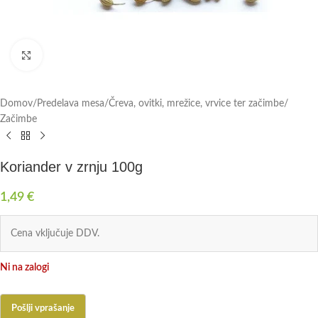
Click to enlarge
Domov
/
Predelava mesa
/
Čreva, ovitki, mrežice, vrvice ter začimbe
/
Začimbe
Koriander v zrnju 100g
1,49
€
Cena vključuje DDV.
Ni na zalogi