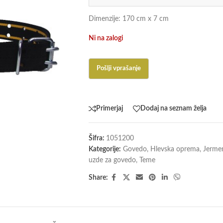
Dimenzije: 170 cm x 7 cm
Ni na zalogi
Primerjaj
Dodaj na seznam želja
Šifra:
1051200
Kategorije:
Govedo
,
Hlevska oprema
,
Jermen
uzde za govedo
,
Teme
Share: