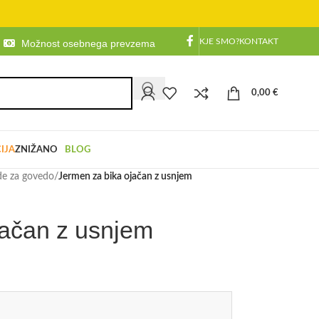
KJE SMO?
KONTAKT
Možnost osebnega prevzema
0,00
€
IJA
ZNIŽANO
BLOG
zde za govedo
/
Jermen za bika ojačan z usnjem
jačan z usnjem