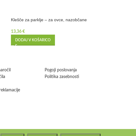
Klešče za parklje – za ovce, nazobčane
Krtača za goved
13,36
€
9,40
€
DODAJ V KOŠARICO
DODAJ V KOŠA
aročil
Pogoji poslovanja
ila
Politika zasebnosti
 reklamacije