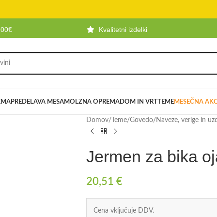
100€
Kvalitetni izdelki
EMA
PREDELAVA MESA
MOLZNA OPREMA
DOM IN VRT
TEME
MESEČNA AKC
Domov
/
Teme
/
Govedo
/
Naveze, verige in u
Jermen za bika o
20,51
€
Cena vključuje DDV.