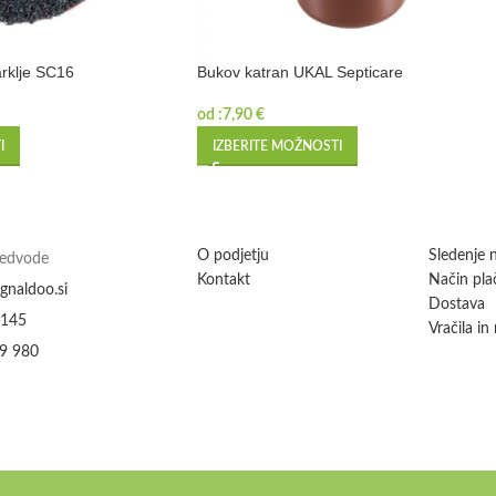
rklje SC16
Bukov katran UKAL Septicare
od :
7,90
€
I
IZBERITE MOŽNOSTI
O podjetju
Sledenje n
Medvode
Kontakt
Način plač
gnaldoo.si
Dostava
 145
Vračila in
9 980