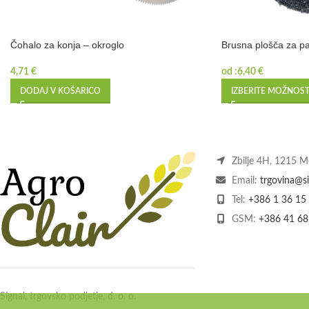
Čohalo za konja – okroglo
Brusna plošča za pa
4,71
€
od :
6,40
€
DODAJ V KOŠARICO
IZBERITE MOŽNOST
Zbilje 4H, 1215 
Email:
trgovina@si
Tel:
+386 1 36 15
GSM:
+386 41 68
Signal, trgovsko podjetje, d. o. o.