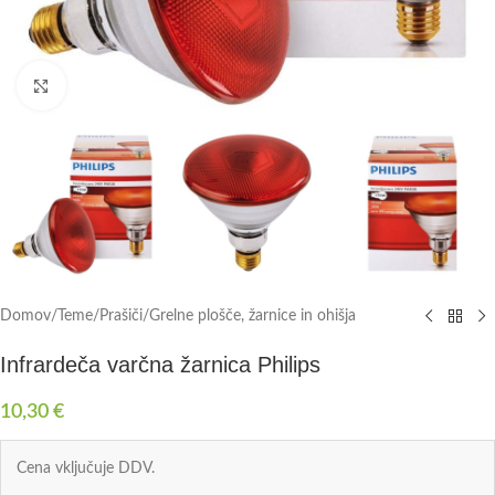
Click to enlarge
Domov
/
Teme
/
Prašiči
/
Grelne plošče, žarnice in ohišja
Infrardeča varčna žarnica Philips
10,30
€
Cena vključuje DDV.