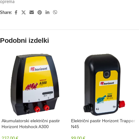
oprema
Share:
Podobni izdelki
Akumulatorski električni pastir
Električni pastir Horizont Trapper
Horizont Hotshock A300
N45
237,00
€
99,00
€