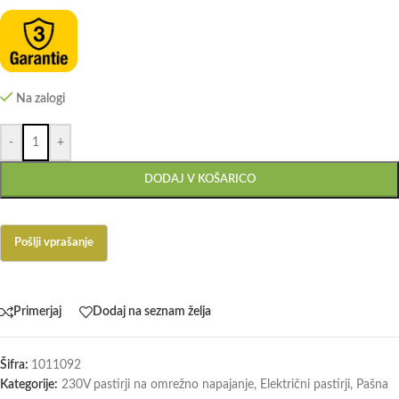
Na zalogi
-
+
DODAJ V KOŠARICO
Primerjaj
Dodaj na seznam želja
Šifra:
1011092
Kategorije:
230V pastirji na omrežno napajanje
,
Električni pastirji
,
Pašna