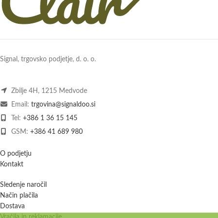
Signal, trgovsko podjetje, d. o. o.
Zbilje 4H, 1215 Medvode
Email:
trgovina@signaldoo.si
Tel:
+386 1 36 15 145
GSM:
+386 41 689 980
O podjetju
Kontakt
Sledenje naročil
Način plačila
Dostava
Vračila in reklamacije