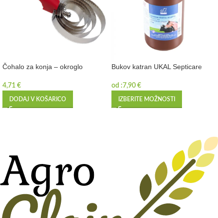
Čohalo za konja – okroglo
Bukov katran UKAL Septicare
4,71
€
od :
7,90
€
DODAJ V KOŠARICO
IZBERITE MOŽNOSTI