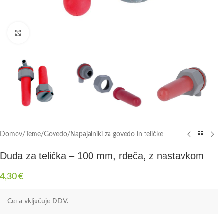
Click to enlarge
Domov
/
Teme
/
Govedo
/
Napajalniki za govedo in teličke
Duda za telička – 100 mm, rdeča, z nastavkom
4,30
€
Cena vključuje DDV.