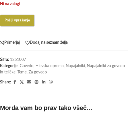
Ni na zalogi
Primerjaj
Dodaj na seznam želja
Šifra:
1251007
Kategorije:
Govedo
,
Hlevska oprema
,
Napajalniki
,
Napajalniki za govedo
in teličke
,
Teme
,
Za govedo
Share:
Morda vam bo prav tako všeč…