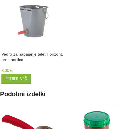
Vedro za napajanje telet Horizont,
brez nosilca
8,00
€
PREBERI VEČ
Podobni izdelki