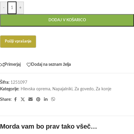
-
+
DODAJ V KOŠARICO
Primerjaj
Dodaj na seznam želja
Šifra:
1251097
Kategorije:
Hlevska oprema
,
Napajalniki
,
Za govedo
,
Za konje
Share:
Morda vam bo prav tako všeč…