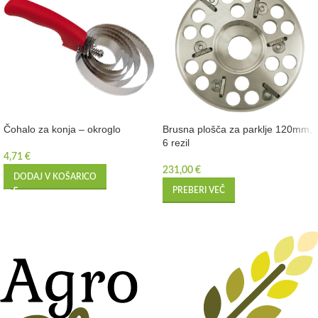
Čohalo za konja – okroglo
Brusna plošča za parklje 120mm,
6 rezil
4,71
€
231,00
€
DODAJ V KOŠARICO
PREBERI VEČ