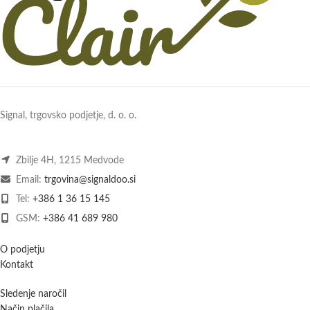
Signal, trgovsko podjetje, d. o. o.
Zbilje 4H, 1215 Medvode
Email:
trgovina@signaldoo.si
Tel:
+386 1 36 15 145
GSM:
+386 41 689 980
O podjetju
Kontakt
Sledenje naročil
Način plačila