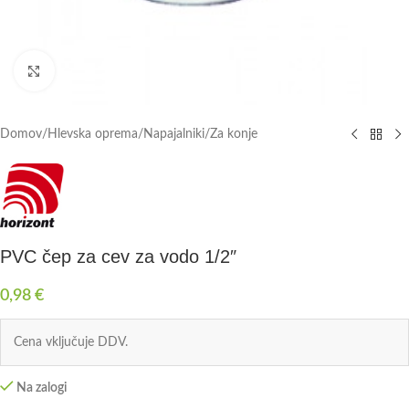
Click to enlarge
Domov
/
Hlevska oprema
/
Napajalniki
/
Za konje
PVC čep za cev za vodo 1/2″
0,98
€
Cena vključuje DDV.
Na zalogi