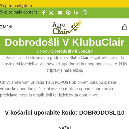
Skip to navigation
Skip to main content
MENI
Dobrodošli V KlubuClair
Domov
/
Dobrodošli V KlubuClair
Veseli nas, da ste se nam pridružili v
Klubu Clair
. Zagotovili ste si, da
boste prvi izvedeli za vse novosti, ugodnosti in uporabne nasvete, ki jih
pripravlja naša ekipa.
Ob včlanitvi vam pripada
10 % POPUST
ob prvem nakupu iz naše
vrhunske ponudbe pašne, hlevske in molzne opreme, opreme za
predelavo mesa in drugih živil ter izdelkov za dom in vrt.
V košarici uporabite kodo: DOBRODOSLI10
NAZAJ