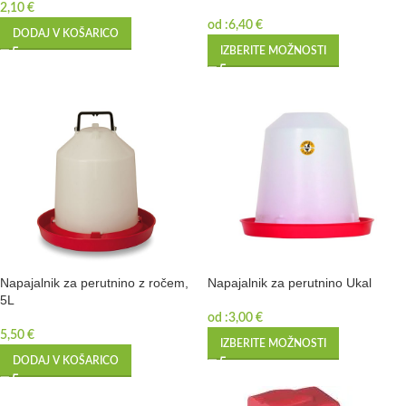
2,10
€
od :
6,40
€
DODAJ V KOŠARICO
IZBERITE MOŽNOSTI
Napajalnik za perutnino z ročem,
Napajalnik za perutnino Ukal
5L
od :
3,00
€
5,50
€
IZBERITE MOŽNOSTI
DODAJ V KOŠARICO