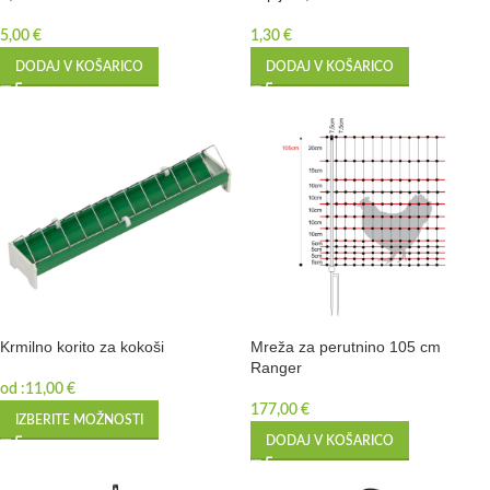
5,00
€
1,30
€
DODAJ V KOŠARICO
DODAJ V KOŠARICO
Krmilno korito za kokoši
Mreža za perutnino 105 cm
Ranger
od :
11,00
€
177,00
€
IZBERITE MOŽNOSTI
DODAJ V KOŠARICO