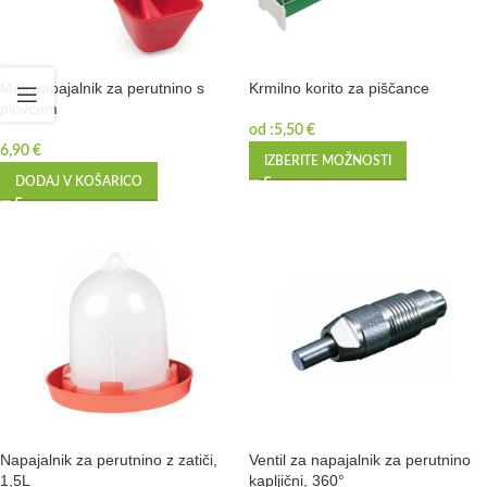
Mali napajalnik za perutnino s
Krmilno korito za piščance
plovcem
od :
5,50
€
6,90
€
IZBERITE MOŽNOSTI
DODAJ V KOŠARICO
Napajalnik za perutnino z zatiči,
Ventil za napajalnik za perutnino
1,5L
kapljični, 360°