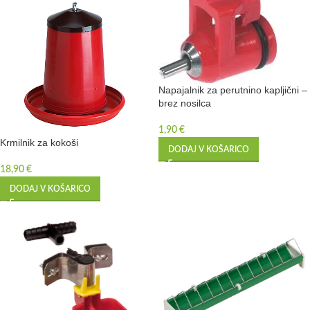
Napajalnik za perutnino kapljični –
brez nosilca
1,90
€
Krmilnik za kokoši
DODAJ V KOŠARICO
18,90
€
DODAJ V KOŠARICO