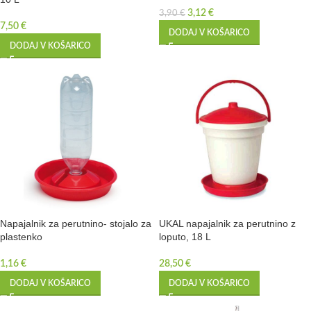
3,12
€
3,90
€
7,50
€
DODAJ V KOŠARICO
DODAJ V KOŠARICO
Napajalnik za perutnino- stojalo za
UKAL napajalnik za perutnino z
plastenko
loputo, 18 L
1,16
€
28,50
€
DODAJ V KOŠARICO
DODAJ V KOŠARICO